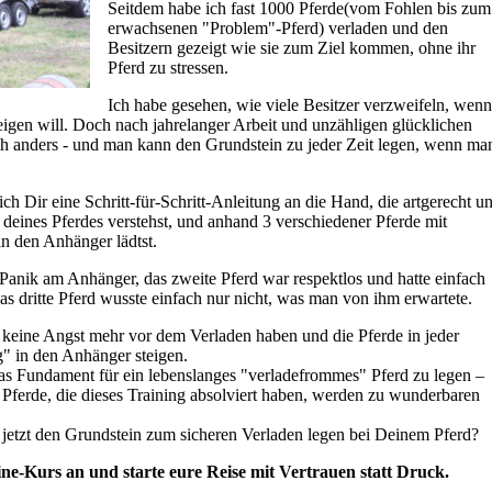
Seitdem habe ich fast 1000 Pferde(vom Fohlen bis zum
erwachsenen "Problem"-Pferd) verladen und den
Besitzern gezeigt wie sie zum Ziel kommen, ohne ihr
Pferd zu stressen.
Ich habe gesehen, wie viele Besitzer verzweifeln, wen
teigen will. Doch nach jahrelanger Arbeit und unzähligen glücklichen
h anders - und man kann den Grundstein zu jeder Zeit legen, wenn ma
Dir eine Schritt-für-Schritt-Anleitung an die Hand, die artgerecht u
e deines Pferdes verstehst, und anhand 3 verschiedener Pferde mit
in den Anhänger lädtst.
 Panik am Anhänger, das zweite Pferd war respektlos und hatte einfach
s dritte Pferd wusste einfach nur nicht, was man von ihm erwartete.
 keine Angst mehr vor dem Verladen haben und die Pferde in jeder
ig" in den Anhänger steigen.
, das Fundament für ein lebenslanges "verladefrommes" Pferd zu legen –
. Pferde, die dieses Training absolviert haben, werden zu wunderbaren
 jetzt den Grundstein zum sicheren Verladen legen bei Deinem Pferd?
ne-Kurs an und starte eure Reise mit Vertrauen statt Druck.