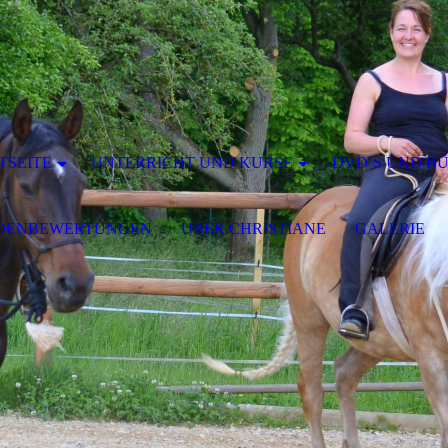
TSEITE
UNTERRICHT UND KURSE
DVD´S UND B
DENBEWERTUNGEN
ÜBER CHRISTIANE
GALERIE