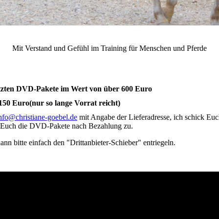
Christiane Göbel Horsemanship und Coaching mit Pferden
Mit Verstand und Gefühl im Training für Menschen und Pferde
etzten DVD-Pakete im Wert von über 600 Euro
150 Euro(nur so lange Vorrat reicht)
nfo@christiane-goebel.de
mit Angabe der Lieferadresse, ich schick Eu
k Euch die DVD-Pakete nach Bezahlung zu.
nn bitte einfach den "Drittanbieter-Schieber" entriegeln.