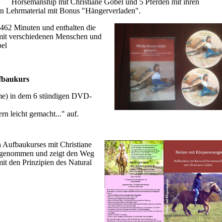
Horsemanship mit Christiane Göbel und 5 Pferden mit ihren
en Lehrmaterial mit Bonus "Hängerverladen".
462 Minuten und enthalten die
mit verschiedenen Menschen und
bel
fbaukurs
me) in dem 6 stündigen DVD-
n leicht gemacht..." auf.
Aufbaukurses mit Christiane
ufgenommen und zeigt den Weg
it den Prinzipien des Natural