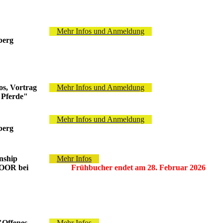
Mehr Infos und Anmeldung
berg
os, Vortrag
Mehr Infos und Anmeldung
 Pferde"
Mehr Infos und Anmeldung
berg
nship
Mehr Infos
DOOR bei
Frühbucher endet am 28. Februar 2026
"Offenes
Mehr Infos