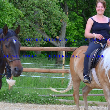
TSEITE
UNTERRICHT UND KURSE
DVD´S UND B
DENBEWERTUNGEN
ÜBER CHRISTIANE
GALERIE