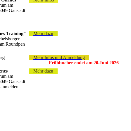
trum am
96049 Gaustadt
nes Training"
Mehr dazu
helsberger
t am Roundpen
erg
Mehr Infos und Anmeldung
Frühbucher endet am 20.Juni 2026
enes
Mehr dazu
trum am
96049 Gaustadt
e anmelden