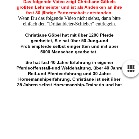
Das folgende Video zeigt Christiane Göbels
größten Lehrmeister und ist als Andenken an ihre
fast 30 jährige Partnerschaft entstanden
Wenn Du das folgende Video nicht siehst, dann bitte
einfach den "Drittanbieter-Schieber" entriegeln.
Christiane Göbel hat mit über 1200 Pferde
gearbeitet, Sie hat über 50 Jung-und
Problempferde selbst eingeritten und mit über
5000 Menschen gearbeitet.
Sie hat fast 40 Jahre Erfahrung in eigener
Pferdeoffenstall-und Weidehaltung, über 40 Jahre
Reit-und Pferdeerfahrung und 30 Jahre
Horsemanshiperfahrung. Christiane ist seit über
25 Jahren selbst Horsemanship-Trainerin und hat
Nachwuchstrainer ausgebildet.
Bei Ihr suchen selbst Züchter,
Pferdewirtschaftsmeister, Gestütsleiter, Trainer
und andere Pferdeprofis Unterstützung, gerade
dann, wenn es um
"spezielle" Pferde
geht.
Das folgende Buch mit über
200 Seiten und 100 Fotos mit