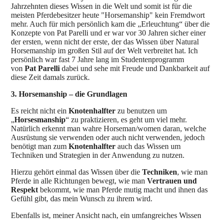
Jahrzehnten dieses Wissen in die Welt und somit ist für die
meisten Pferdebesitzer heute "Horsemanship" kein Fremdwort
mehr. Auch für mich persönlich kam die „Erleuchtung“ über die
Konzepte von Pat Parelli und er war vor 30 Jahren sicher einer
der ersten, wenn nicht der erste, der das Wissen über Natural
Horsemanship im großen Stil auf der Welt verbreitet hat. Ich
persönlich war fast 7 Jahre lang im Studentenprogramm
von
Pat Parelli
dabei und sehe mit Freude und Dankbarkeit auf
diese Zeit damals zurück.
3. Horsemanship – die Grundlagen
Es reicht nicht ein
Knotenhalfter
zu benutzen um
„
Horsesmanship
“ zu praktizieren, es geht um viel mehr.
Natürlich erkennt man wahre Horseman/women daran, welche
Ausrüstung sie verwenden oder auch nicht verwenden, jedoch
benötigt man zum
Knotenhalfter
auch das Wissen um
Techniken und Strategien in der Anwendung zu nutzen.
Hierzu gehört einmal das Wissen über die
Techniken
, wie man
Pferde in alle Richtungen bewegt, wie man
Vertrauen und
Respekt
bekommt, wie man Pferde mutig macht und ihnen das
Gefühl gibt, das mein Wunsch zu ihrem wird.
Ebenfalls ist, meiner Ansicht nach, ein umfangreiches Wissen