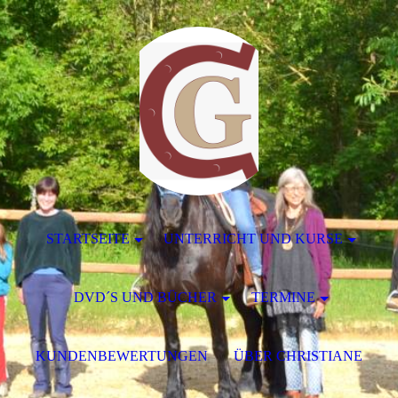
STARTSEITE
UNTERRICHT UND KURSE
DVD´S UND BÜCHER
TERMINE
KUNDENBEWERTUNGEN
ÜBER CHRISTIANE