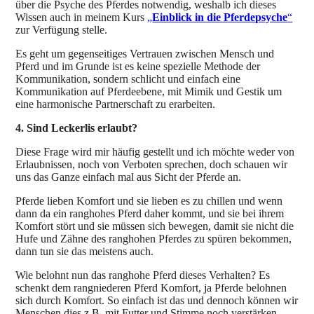
über die Psyche des Pferdes notwendig, weshalb ich dieses
Wissen auch in meinem Kurs
„
Einblick in die Pferdepsyche
“
zur Verfügung stelle.
Es geht um gegenseitiges Vertrauen zwischen Mensch und
Pferd und im Grunde ist es keine spezielle Methode der
Kommunikation, sondern schlicht und einfach eine
Kommunikation auf Pferdeebene, mit Mimik und Gestik um
eine harmonische Partnerschaft zu erarbeiten.
4. Sind Leckerlis erlaubt?
Diese Frage wird mir häufig gestellt und ich möchte weder von
Erlaubnissen, noch von Verboten sprechen, doch schauen wir
uns das Ganze einfach mal aus Sicht der Pferde an.
Pferde lieben Komfort und sie lieben es zu chillen und wenn
dann da ein ranghohes Pferd daher kommt, und sie bei ihrem
Komfort stört und sie müssen sich bewegen, damit sie nicht die
Hufe und Zähne des ranghohen Pferdes zu spüren bekommen,
dann tun sie das meistens auch.
Wie belohnt nun das ranghohe Pferd dieses Verhalten? Es
schenkt dem rangniederen Pferd Komfort, ja Pferde belohnen
sich durch Komfort. So einfach ist das und dennoch können wir
Menschen dies z.B. mit Futter und Stimme noch verstärken,