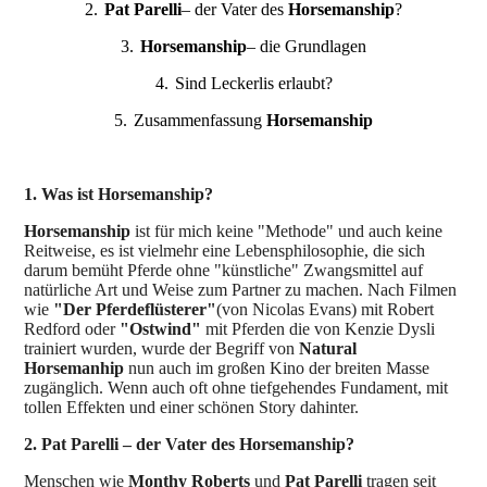
2.
Pat Parelli
– der Vater des
Horsemanship
?
3.
Horsemanship
– die Grundlagen
4.
Sind Leckerlis erlaubt?
5.
Zusammenfassung
Horsemanship
1. Was ist Horsemanship?
Horsemanship
ist für mich keine "Methode" und auch keine
Reitweise, es ist vielmehr eine Lebensphilosophie, die sich
darum bemüht Pferde ohne "künstliche" Zwangsmittel auf
natürliche Art und Weise zum Partner zu machen. Nach Filmen
wie
"Der Pferdeflüsterer"
(von Nicolas Evans) mit Robert
Redford oder
"Ostwind"
mit Pferden die von Kenzie Dysli
trainiert wurden, wurde der Begriff von
Natural
Horsemanhip
nun auch im großen Kino der breiten Masse
zugänglich. Wenn auch oft ohne tiefgehendes Fundament, mit
tollen Effekten und einer schönen Story dahinter.
2. Pat Parelli – der Vater des Horsemanship?
Menschen wie
Monthy Roberts
und
Pat Parelli
tragen seit