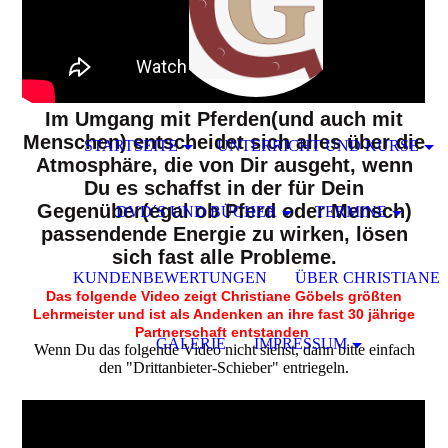
Im Umgang mit Pferden(und auch mit
Menschen) entscheidet sich alles über die
STARTSEITE
UNTERRICHT UND KURSE
Atmosphäre, die von Dir ausgeht, wenn
Du es schaffst in der für Dein
Gegenüber(egal ob Pferd oder Mensch)
DVD´S UND BÜCHER
TERMINE
passendende Energie zu wirken, lösen
sich fast alle Probleme.
KUNDENBEWERTUNGEN
ÜBER CHRISTIANE
Das folgende Video zeigt Christiane Göbels größten
Lehrmeister und ist als Andenken an ihre fast 30 jährige
Partnerschaft entstanden
GALERIE
IMPRESSUM
Wenn Du das folgende Video nicht siehst, dann bitte einfach
den "Drittanbieter-Schieber" entriegeln.