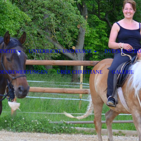
TSEITE
UNTERRICHT UND KURSE
DVD´S UND B
DENBEWERTUNGEN
ÜBER CHRISTIANE
GALERIE