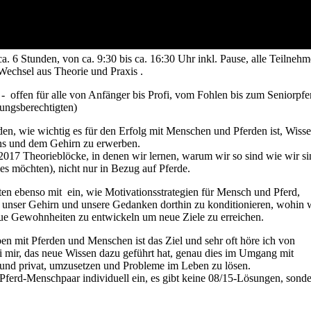
a. 6 Stunden, von ca. 9:30 bis ca. 16:30 Uhr inkl. Pause, alle Teilnehm
 Wechsel aus Theorie und Praxis .
 offen für alle von Anfänger bis Profi, vom Fohlen bis zum Seniorpfe
hungsberechtigten)
rden, wie wichtig es für den Erfolg mit Menschen und Pferden ist, Wiss
ins und dem Gehirn zu erwerben.
 2017 Theorieblöcke, in denen wir lernen, warum wir so sind wie wir s
es möchten), nicht nur in Bezug auf Pferde.
en ebenso mit ein, wie Motivationsstrategien für Mensch und Pferd,
unser Gehirn und unsere Gedanken dorthin zu konditionieren, wohin 
ue Gewohnheiten zu entwickeln um neue Ziele zu erreichen.
n mit Pferden und Menschen ist das Ziel und sehr oft höre ich von
i mir, das neue Wissen dazu geführt hat, genau dies im Umgang mit
 und privat, umzusetzen und Probleme im Leben zu lösen.
Pferd-Menschpaar individuell ein, es gibt keine 08/15-Lösungen, sond