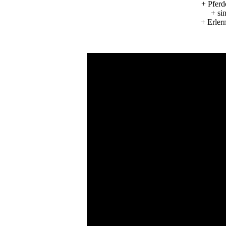
+ Pferd
+ si
+ Erler