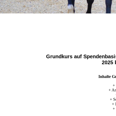
Grundkurs auf Spendenbasis
2025 
Inhalte G
+
+ An
+ S
+ 
+ 