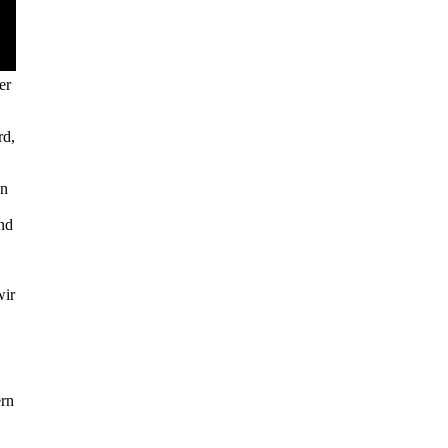
er
rd,
en
ind
wir
ern